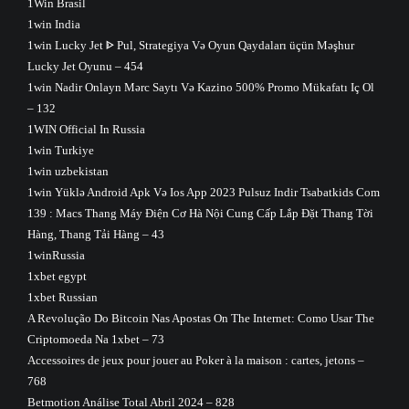
1Win Brasil
1win India
1win Lucky Jet ᐈ Pul, Strategiya Və Oyun Qaydaları üçün Məşhur
Lucky Jet Oyunu – 454
1win Nadir Onlayn Mərc Saytı Və Kazino 500% Promo Mükafatı Iç Ol
– 132
1WIN Official In Russia
1win Turkiye
1win uzbekistan
1win Yüklə Android Apk Və Ios App 2023 Pulsuz Indir Tsabatkids Com
139 : Macs Thang Máy Điện Cơ Hà Nội Cung Cấp Lắp Đặt Thang Tời
Hàng, Thang Tải Hàng – 43
1winRussia
1xbet egypt
1xbet Russian
A Revolução Do Bitcoin Nas Apostas On The Internet: Como Usar The
Criptomoeda Na 1xbet – 73
Accessoires de jeux pour jouer au Poker à la maison : cartes, jetons –
768
Betmotion Análise Total Abril 2024 – 828