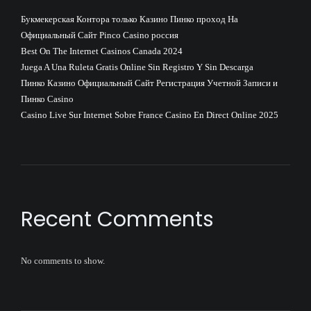
Букмекерская Контора только Казино Пинко проход На
Официальный Сайт Pinco Casino россия
Best On The Internet Casinos Canada 2024
Juega A Una Ruleta Gratis Online Sin Registro Y Sin Descarga
Пинко Казино Официальный Сайт Регистрация Учетной Записи и
Пинко Casino
Casino Live Sur Internet Sobre France Casino En Direct Online 2025
Recent Comments
No comments to show.