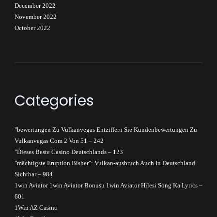
December 2022
November 2022
October 2022
Categories
"bewertungen Zu Vulkanvegas Entziffern Sie Kundenbewertungen Zu
Vulkanvegas Com 2 Von 51 – 242
"Dieses Beste Casino Deutschlands – 123
"mächtigste Eruption Bisher": Vulkan-ausbruch Auch In Deutschland
Sichtbar – 984
1win Aviator 1win Aviator Bonusu 1win Aviator Hilesi Song Ka Lyrics –
601
1Win AZ Casino