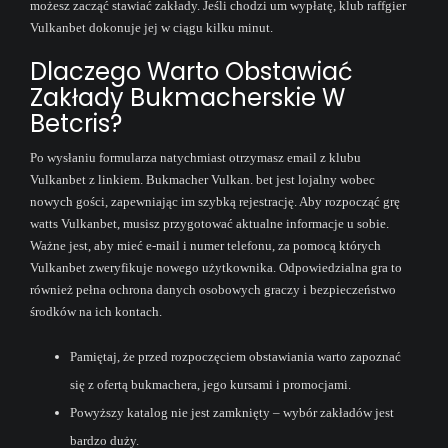
możesz zacząć stawiać zakłady. Jeśli chodzi um wypłatę, klub raffgier
Vulkanbet dokonuje jej w ciągu kilku minut.
Dlaczego Warto Obstawiać
Zakłady Bukmacherskie W
Betcris?
Po wysłaniu formularza natychmiast otrzymasz email z klubu
Vulkanbet z linkiem. Bukmacher Vulkan. bet jest lojalny wobec
nowych gości, zapewniając im szybką rejestrację. Aby rozpocząć grę
watts Vulkanbet, musisz przygotować aktualne informacje u sobie.
Ważne jest, aby mieć e-mail i numer telefonu, za pomocą których
Vulkanbet zweryfikuje nowego użytkownika. Odpowiedzialna gra to
również pełna ochrona danych osobowych graczy i bezpieczeństwo
środków na ich kontach.
Pamiętaj, że przed rozpoczęciem obstawiania warto zapoznać
się z ofertą bukmachera, jego kursami i promocjami.
Powyższy katalog nie jest zamknięty – wybór zakładów jest
bardzo duży.