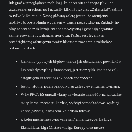
lub grać w przeglądarce mobilnej. Po pobraniu żądanego pliku na
urządzenie, uruchom go i actually kliknij przycisk „Zainstaluj”, zajmie
to tylko kilka minut. Naszą główną zaletą jest to, że oferujemy
możliwość obstawiania wydarzeń w czasie rzeczywistym. Zakłady in-
play znacząco zwiększają szanse em wygraną i generują ogromne
zainteresowanie rywalizacją sportową. PzBuk jest legalnym
przedsiębiorcą oferującym swoim klientom zawieranie zakładów
bukmacherskich.
Unikanie typowych błędów, takich jak obstawianie pewniaków
lub brak dyscypliny finansowej, jest niezwykle istotne w celu
osiągnięcia sukcesu w zakładach sportowych.
Jest to istotne, ponieważ od kursu zależy ewentualna wygrana.
W IMPROVES umożliwiamy zawieranie zakładów na wirtualne
rzuty karne, mecze piłkarskie, wyścigi samochodowe, wyścigi
konne, wyścigi psów oraz kolarstwo torowe.
Z kolei najchętniej typowane są Premier League, La Liga,
Ekstraklasa, Liga Mistrzów, Liga Europy oraz mecze