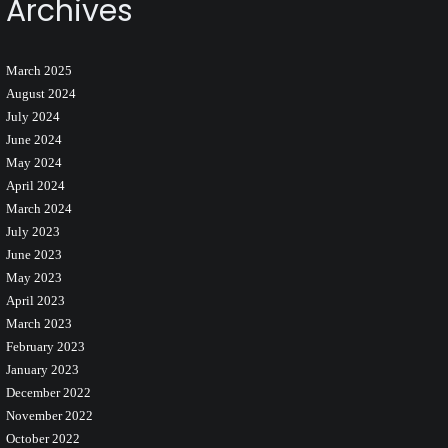
Archives
March 2025
August 2024
July 2024
June 2024
May 2024
April 2024
March 2024
July 2023
June 2023
May 2023
April 2023
March 2023
February 2023
January 2023
December 2022
November 2022
October 2022