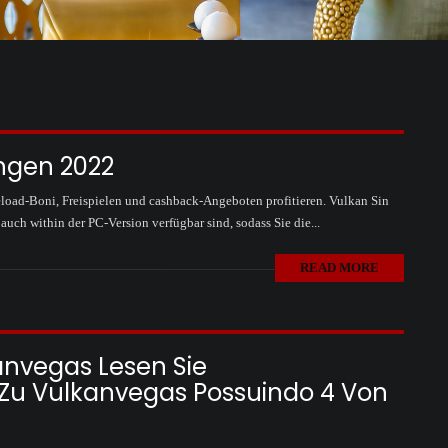
ngen 2022
oad-Boni, Freispielen und cashback-Angeboten profitieren. Vulkan Sin
auch within der PC-Version verfügbar sind, sodass Sie die...
READ MORE
nvegas Lesen Sie
u Vulkanvegas Possuindo 4 Von