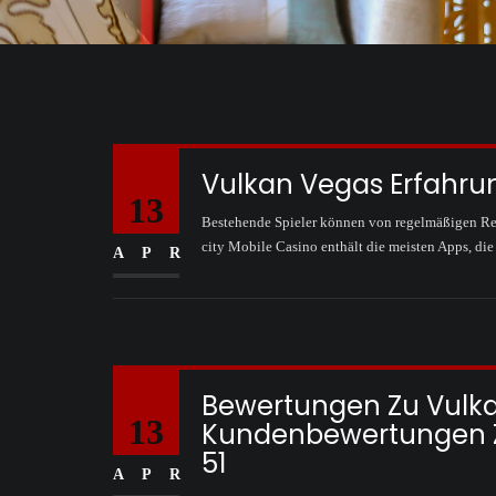
Vulkan Vegas Erfahru
13
Bestehende Spieler können von regelmäßigen Rel
city Mobile Casino enthält die meisten Apps, die 
APR
Bewertungen Zu Vulka
13
Kundenbewertungen Z
51
APR