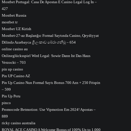
Mostbet Portugal: Casa De Apostas E Casino Legal Log In –
427
Mostbet Russia
mostbet tr
Mostbet UZ Kirish
Mostbet-27-az Başlanğıc Formal Saytında Casino, Qeydiyyat
Dilində Azərbayca ශ්‍රී ලංකාව බේරා ගනිමු – 654
online casino au
Onlineglücksspiel Wird Legal: Sowie Dann Ist Das Haus
Verzockt – 703
pin up casino
Pin UP Casino AZ
Pin Up Casino Nun Formal Saytı Bonus 700 Azn + 250 Frispin
– 599
Pin Up Peru
pinco
Promocode Betmotion: Use Vipmotion Em 2024! Apostas –
889
ricky casino australia
ROYAL ACE CASINO A Welcome Bonus of 100% Up to 1,000