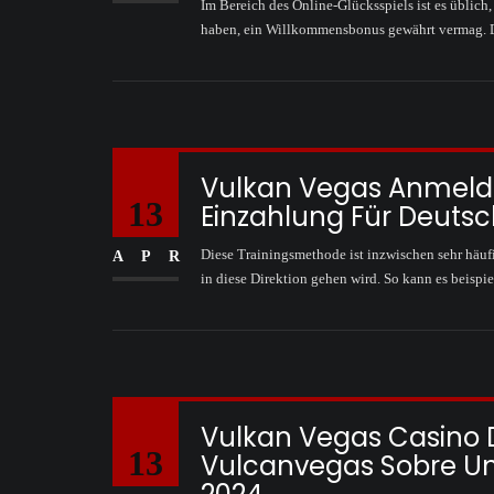
Im Bereich des Online-Glücksspiels ist es üblich, 
haben, ein Willkommensbonus gewährt vermag. Die
Vulkan Vegas Anmel
13
Einzahlung Für Deutsc
Diese Trainingsmethode ist inzwischen sehr häu
APR
in diese Direktion gehen wird. So kann es beispi
Vulkan Vegas Casino 
13
Vulcanvegas Sobre Un