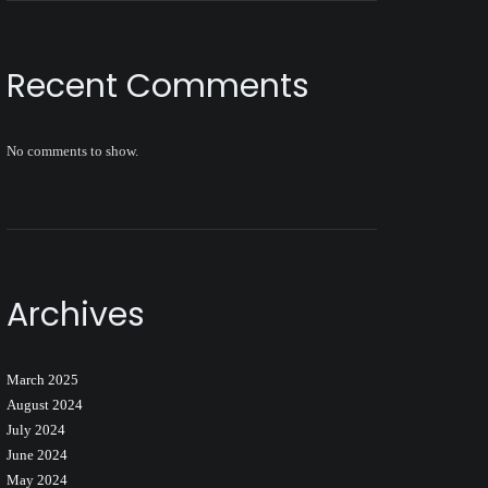
Recent Comments
No comments to show.
Archives
March 2025
August 2024
July 2024
June 2024
May 2024