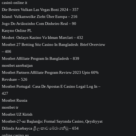
casinò online it
Die Besten Vulkan Las Vegas Boni 2024 – 357
Island: Vulkanwolke Zieht Über Europa – 216
Jogo Do Aviãozinho Com Dinheiro Real – 90
Kasyno Online PL
Mosbet: Onlayn Kazino Və Idman Mərcləri – 432
Mostbet 27 Betting Söz Casino In Bangladesh: Brief Overview
– 406
Mostbet Affiliate Program In Bangladesh – 839
mostbet azerbaijan
Mostbet Partners Affiliate Program Review 2023 Upto 60%
Revshare – 526
Mostbet Portugal: Casa De Apostas E Casino Legal Log In –
427
Mostbet Russia
mostbet tr
Mostbet UZ Kirish
Mostbet-27-az Başlanğıc Formal Saytında Casino, Qeydiyyat
Dilində Azərbayca ශ්‍රී ලංකාව බේරා ගනිමු – 654
online casino au