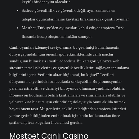
keyifli bir deneyim olacaktır.
Sadece güvenilirlik ve güvenlik değil, aynı zamanda en
talepkar oyuncuları haine kayıtsız bırakmayacak çeşitli oyunlar.
Mostbet, Türkiye’den oyuncuları kabul ediyor empieza Türk
lirasında hesap oluşturma imkânı sunuyor.
Canlı oyunları izlemeyi seviyorsanız, bu çevrimiçi kumarhanenin
dünya çapındaki tüm önemli spor etkinliklerinde canlı maçlar
sunduğunu bilmek sizi mutlu edecektir. Bu kategori yalnızca web
sitesinin temel işlevlerini ve güvenlik özelliklerini sağlayan tanımlama
bilgilerini içerir. Verilerin aktarıldığı taraf, bu kişisel” “verileri
dünyanın her yerindeki sunucularda saklayabilir. Bu promosyonlar
paranızı artırabilir ve daha iyi bir oyuncu olmanıza yardımcı olabilir.
Promosyon kodlarının belirli kısıtlamaları ve sınırlamaları olabilir ve
yalnızca kısa bir süre için etkindirler; dolayısıyla bunu akılda tutmak
hayati önem taşır. Müşterilerin, teklifi anladığından empieza kriterleri
yerine getirebildiğinden emin olmak için kodu kullanmadan önce
şartlar empieza koşulları incelemesi gerekir.
Mostbet Canlı Casino