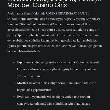
Mostbet Casino Giris
Aydınlatma Metni Hakkında UMEKS GIDA İNŞAAT SAN. Bu
teknolojilerin kullanımı başta 6698 sayılı Kişisel Verilerin Korunması
Kanunu (“Kanun”) olmak üzere diğer mevzuata uygun şekilde
gerçekleştirilmektedir. Sitede ayrıca üçüncü taraf satıcıların geniş bir
oyun yelpazesi sobre bulunmaktadır. Oyuncular ücretsiz olarak oyun
oynayabilir veya ödüller kazanmak için gerçek para kullanabilirler.
Ayrıca şirketin müşteri destek ekibi, sorularınızı yanıtlamak için günün
her saati hizmetinizdedir.
E-postanıza gönderdiyseniz ya da resim olarak kaydettiyseniz,
kullanıcı adınızı empieza şifrenizi giriş formunuza yeniden
yazmanız gerekir.
Mostbet ile ortak olmak istiyorsanız, bunu online sitelerine
kaydolarak yapabilirsiniz.
Evet, canlı yayınlarda video clip yayınları için özel bir
simgeyle işaretlenmiş bazı etkinlikler için uygulamada