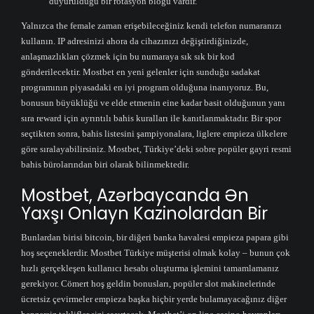
duyurulduğu bir rotasyon bloğu vardır.
Yalnızca the female zaman erişebileceğiniz kendi telefon numaranızı
kullanın. IP adresinizi ahora da cihazınızı değiştirdiğinizde,
anlaşmazlıkları çözmek için bu numaraya sık sık bir kod
gönderilecektir. Mostbet en yeni gelenler için sunduğu sadakat
programının piyasadaki en iyi program olduğuna inanıyoruz. Bu,
bonusun büyüklüğü ve elde etmenin eine kadar basit olduğunun yanı
sıra reward için ayrıntılı bahis kuralları ile kanıtlanmaktadır. Bir spor
seçtikten sonra, bahis listesini şampiyonalara, liglere empieza ülkelere
göre sıralayabilirsiniz. Mostbet, Türkiye’deki sobre popüler gayri resmi
bahis bürolarından biri olarak bilinmektedir.
Mostbet, Azərbaycanda Ən
Yaxşı Onlayn Kazinolardan Bir
Bunlardan birisi bitcoin, bir diğeri banka havalesi empieza papara gibi
hoş seçeneklerdir. Mostbet Türkiye müşterisi olmak kolay – bunun çok
hızlı gerçekleşen kullanıcı hesabı oluşturma işlemini tamamlamanız
gerekiyor. Cömert hoş geldin bonusları, popüler slot makinelerinde
ücretsiz çevirmeler empieza başka hiçbir yerde bulamayacağınız diğer