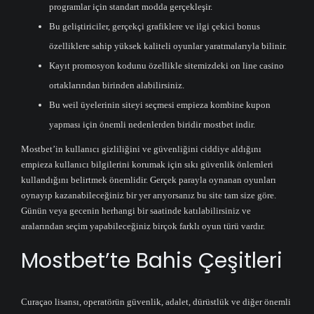
programlar için standart modda gerçekleşir.
Bu geliştiriciler, gerçekçi grafiklere ve ilgi çekici bonus
özelliklere sahip yüksek kaliteli oyunlar yaratmalarıyla bilinir.
Kayıt promosyon kodunu özellikle sitemizdeki on line casino
ortaklarından birinden alabilirsiniz.
Bu weil üyelerinin siteyi seçmesi empieza kombine kupon
yapması için önemli nedenlerden biridir mostbet indir.
Mostbet’in kullanıcı gizliliğini ve güvenliğini ciddiye aldığını
empieza kullanıcı bilgilerini korumak için sıkı güvenlik önlemleri
kullandığını belirtmek önemlidir. Gerçek parayla oynanan oyunları
oynayıp kazanabileceğiniz bir yer arıyorsanız bu site tam size göre.
Günün veya gecenin herhangi bir saatinde katılabilirsiniz ve
aralarından seçim yapabileceğiniz birçok farklı oyun türü vardır.
Mostbet’te Bahis Çeşitleri
Curaçao lisansı, operatörün güvenlik, adalet, dürüstlük ve diğer önemli