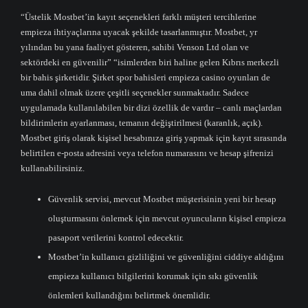
“Üstelik Mostbet’in kayıt seçenekleri farklı müşteri tercihlerine
empieza ihtiyaçlarına uyacak şekilde tasarlanmıştır. Mostbet, yr
yılından bu yana faaliyet gösteren, sahibi Venson Ltd olan ve
sektördeki en güvenilir” “isimlerden biri haline gelen Kıbrıs merkezli
bir bahis şirketidir. Şirket spor bahisleri empieza casino oyunları de
uma dahil olmak üzere çeşitli seçenekler sunmaktadır. Sadece
uygulamada kullanılabilen bir dizi özellik de vardır – canlı maçlardan
bildirimlerin ayarlanması, temanın değiştirilmesi (karanlık, açık).
Mostbet giriş olarak kişisel hesabınıza giriş yapmak için kayıt sırasında
belirtilen e-posta adresini veya telefon numarasını ve hesap şifrenizi
kullanabilirsiniz.
Güvenlik servisi, mevcut Mostbet müşterisinin yeni bir hesap
oluşturmasını önlemek için mevcut oyuncuların kişisel empieza
pasaport verilerini kontrol edecektir.
Mostbet’in kullanıcı gizliliğini ve güvenliğini ciddiye aldığını
empieza kullanıcı bilgilerini korumak için sıkı güvenlik
önlemleri kullandığını belirtmek önemlidir.