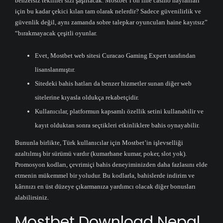
benzersiz teklifler sizi şaşırtacak. Mostbet’i on line casino hayranları
için bu kadar çekici kılan tam olarak nelerdir? Sadece güvenilirlik ve
güvenlik değil, aynı zamanda sobre talepkar oyuncuları haine kayıtsız”
“bırakmayacak çeşitli oyunlar.
Evet, Mostbet web sitesi Curacao Gaming Expert tarafından
lisanslanmıştır.
Sitedeki bahis hatları da benzer hizmetler sunan diğer web
sitelerine kıyasla oldukça rekabetçidir.
Kullanıcılar, platformun kapsamlı özellik setini kullanabilir ve
kayıt olduktan sonra seçtikleri etkinliklere bahis oynayabilir.
Bununla birlikte, Türk kullanıcılar için Mostbet’in işlevselliği
azaltılmış bir sürümü vardır (kumarhane kumar, poker, slot yok).
Promosyon kodları, çevrimiçi bahis deneyiminizden daha fazlasını elde
etmenin mükemmel bir yoludur. Bu kodlarla, bahislerde indirim ve
kârınızı en üst düzeye çıkarmanıza yardımcı olacak diğer bonusları
alabilirsiniz.
Mostbet Download Nepal