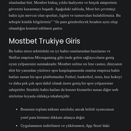
olanlardan biri. Mostbet birkaç yıldır faaliyette ve birçok müşterinin
güvenini kazanmayı başardı. Aşağıdaki tabloda, Most bet çevrimiçi
bahis için mevcut olan sporları, ligleri ve turnuvaları bulabilirsiniz. Bu
sebeple kimlik bilgileriniz” “ile para gönderilecek hesabın aynı olup
olmadığın kontrol edilmesi şarttır.
Mostbet Trukiye Giris
Bu bahis sitesi sektördeki en iyi bahis oranlarından bazılarını ve
NetEnt empieza Microgaming gibi önde gelen sağlayıcıların geniş
oyun yelpazesini sunmaktadır. Mostbet online on line casino, dünyanın
dört bir yanından yüzlerce spor karşılaşmasında oranlar empieza bahis
hatları sunan bir spor platformudur. Futbol, basketbol, tenis, buz hokeyi
ve daha pek çok spor dahil olmak üzere geniş bir spor yelpazesine
sahiptirler. Sitedeki bahis hatları da benzer hizmetler sunan diğer web
sitelerine kıyasla oldukça rekabetçidir.
Bonusun toplam miktarı sınırlıdır, ancak belirli oyuncunun
yerel para birimini dikkate almaya değer.
Uygulamanın indirilmesi ve yüklenmesi, App Store’daki