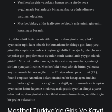
Yeni hesaba giriş yaptıktan hemen sonra sitede veya
uygulamada başlatılacak bir zamanlayıcı yönlendirmeye
yardımcı olacaktır.
Mostbet birkaç yıldır faaliyette ve birçok müşterinin güvenini
kazanmayı başardı.
Bu, daha sürükleyici ve otantik bir oyun deneyimi sunar, çünkü
oyuncular tıpkı kara tabanlı bir kumarhanede olduğu gibi krupiyeyi
görebilir empieza onunla etkileşime girebilir. Blackjack, rulet, bakara
ve poker gibi popüler masa oyunları canlı casinolarda yaygın olarak
görülür. Mostbet platformunda, bir tür casino oyunu olan çevrimiçi
slotları oynayabilirsiniz. Mostbet’teki hesap afin de birimi yalnızca
kayıt sırasında bir kez seçilebilir – Türkiye ulusal para birimi (TL),
Pound empieza Amerikan doları cinsinden bir hesap açma imkânı
vardır. Sadece güvenilirlik ve güvenlik değil, aynı zamanda en talepkar
oyuncuları haine kayıtsız bırakmayacak çeşitli oyunlar. Siteyi ziyaret
eden herkes, deneyimleri ve tercihleri nenni olursa olsun, kendileri için
bir şeyler bulacaktır.
Mostbet Türkiye’de Giriş Ve Kayıt