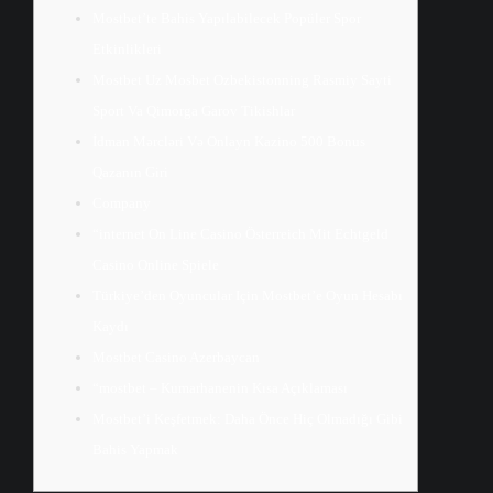
Mostbet’te Bahis Yapılabilecek Popüler Spor
Etkinlikleri
Mostbet Uz Mosbet Ozbekistonning Rasmiy Sayti
Sport Va Qimorga Garov Tikishlar
İdman Mərcləri Və Onlayn Kazino 500 Bonus
Qazanın Giri
Company
“internet On Line Casino Österreich Mit Echtgeld
Casino Online Spiele
Türkiye’den Oyuncular Için Mostbet’e Oyun Hesabı
Kaydı
Mostbet Casino Azerbaycan
“mostbet – Kumarhanenin Kısa Açıklaması
Mostbet’i Keşfetmek: Daha Önce Hiç Olmadığı Gibi
Bahis Yapmak