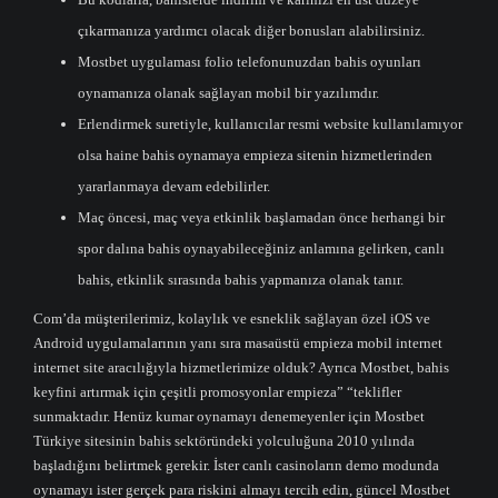
çıkarmanıza yardımcı olacak diğer bonusları alabilirsiniz.
Mostbet uygulaması folio telefonunuzdan bahis oyunları
oynamanıza olanak sağlayan mobil bir yazılımdır.
Erlendirmek suretiyle, kullanıcılar resmi website kullanılamıyor
olsa haine bahis oynamaya empieza sitenin hizmetlerinden
yararlanmaya devam edebilirler.
Maç öncesi, maç veya etkinlik başlamadan önce herhangi bir
spor dalına bahis oynayabileceğiniz anlamına gelirken, canlı
bahis, etkinlik sırasında bahis yapmanıza olanak tanır.
Com’da müşterilerimiz, kolaylık ve esneklik sağlayan özel iOS ve
Android uygulamalarının yanı sıra masaüstü empieza mobil internet
internet site aracılığıyla hizmetlerimize olduk? Ayrıca Mostbet, bahis
keyfini artırmak için çeşitli promosyonlar empieza” “teklifler
sunmaktadır. Henüz kumar oynamayı denemeyenler için Mostbet
Türkiye sitesinin bahis sektöründeki yolculuğuna 2010 yılında
başladığını belirtmek gerekir. İster canlı casinoların demo modunda
oynamayı ister gerçek para riskini almayı tercih edin, güncel Mostbet