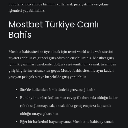
popüler kripto afin de birimini kullanarak para yatırma ve çekme
işlemleri yapabilirsiniz.
Mostbet Türkiye Canlı
Bahis
Mostbet bahis sitesine üye olmak için resmi world wide web sitesini
ziyaret edebilir ve güncel giriş adresine erişebilirsiniz. Mostbet giriş
için ilk yapılması gerekenler doğru ve güvenilir bir kaynak üzerinden
giriş bilgilerine erişmekten geçer. Mosbet bahis sitesi ile aynı kaderi
yaşayan pek çok siteye bu şekilde giriş yapılabilir.
Site’de kullanılan farklı türdeki çerez aşağıdadır.
Bu tür yöntemleri kullanırken cevap ilk durumda olduğu kadar
çabuk sağlanmayacak, ancak daha geniş empieza kapsamlı
olduğu ortaya çıkacaktır.
Eğer bir basketbol hayranıysanız, Mostbet’te bahis oynamak