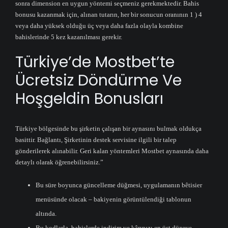
sonra dimension en uygun yöntemi seçmeniz gerekmektedir. Bahis
bonusu kazanmak için, alınan tutarın, her bir sonucun oranının 1 ) 4
veya daha yüksek olduğu üç veya daha fazla olayla kombine
bahislerinde 5 kez kazanılması gerekir.
Türkiye’de Mostbet’te
Ücretsiz Döndürme Ve
Hoşgeldin Bonusları
Türkiye bölgesinde bu şirketin çalışan bir aynasını bulmak oldukça
basittir. Bağlantı, Şirketinin destek servisine ilgili bir talep
gönderilerek alınabilir. Geri kalan yöntemleri Mostbet aynasında daha
detaylı olarak öğrenebilirsiniz.”
Bu süre boyunca güncelleme düğmesi, uygulamanın bêtisier
menüsünde olacak – bakiyenin görüntülendiği tablonun
altında.
Bu kodlarla, bahislerde indirim ve kârınızı en üst düzeye