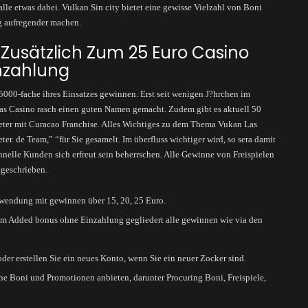
lle etwas dabei. Vulkan Sin city bietet eine gewisse Vielzahl von Boni
g aufregender machen.
 Zusätzlich Zum 25 Euro Casino
nzahlung
 5000-fache ihres Einsatzes gewinnen. Erst seit wenigen J?hrchen im
egas Casino rasch einen guten Namen gemacht. Zudem gibt es aktuell 50
bieter mit Curacao Franchise. Alles Wichtiges zu dem Thema Vukan Las
r. de Team,” “für Sie gesamelt. Im überfluss wichtiger wird, so sera damit
nelle Kunden sich erfreut sein beherrschen. Alle Gewinne von Freispielen
geschrieben.
wendung mit gewinnen über 15, 20, 25 Euro.
em Added bonus ohne Einzahlung gegliedert alle gewinnen wie via den
er erstellen Sie ein neues Konto, wenn Sie ein neuer Zocker sind.
e Boni und Promotionen anbieten, darunter Procuring Boni, Freispiele,