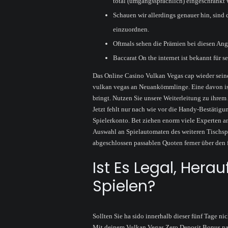
total (umgangssprachlich) eingeschränkt
Schauen wir allerdings genauer hin, sind 
einzuordnen.
Oftmals sehen die Prämien bei diesen An
Baccarat On the internet ist bekannt für 
Das Online Casino Vulkan Vegas cap wieder seine
vulkan vegas an Neuankömmlinge. Eine davon ist
bringt. Nutzen Sie unsere Weiterleitung zu ihrem 
Jetzt fehlt nur nach wie vor die Handy-Bestäti
Spielerkonto. Bet ziehen enorm viele Experten an
Auswahl an Spielautomaten des weiteren Tischsp
abgeschlossen passablen Quoten ferner über den 
Ist Es Legal, Hera
Spielen?
Sollten Sie ha sido innerhalb dieser fünf Tage n
Mit deinem Vulkan Vegas Zero Deposit Bonus nach