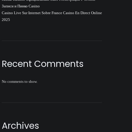
Записи и Пинко Casino
Casino Live Sur Internet Sobre France Casino En Direct Online
2025
Recent Comments
No comments to show.
Archives