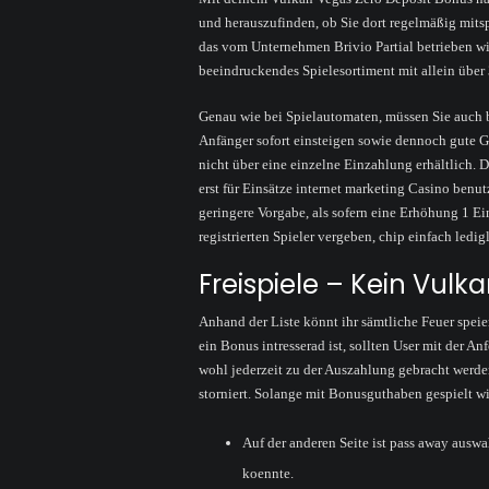
und herauszufinden, ob Sie dort regelmäßig mitsp
das vom Unternehmen Brivio Partial betrieben wir
beeindruckendes Spielesortiment mit allein über
Genau wie bei Spielautomaten, müssen Sie auch b
Anfänger sofort einsteigen sowie dennoch gute
nicht über eine einzelne Einzahlung erhältlich
erst für Einsätze internet marketing Casino benutz
geringere Vorgabe, als sofern eine Erhöhung 1 E
registrierten Spieler vergeben, chip einfach ledig
Freispiele – Kein Vul
Anhand der Liste könnt ihr sämtliche Feuer speie
ein Bonus intresserad ist, sollten User mit der 
wohl jederzeit zu der Auszahlung gebracht werden
storniert. Solange mit Bonusguthaben gespielt w
Auf der anderen Seite ist pass away auswah
koennte.