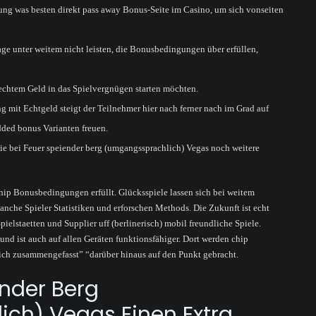
ung was besten direkt pass away Bonus-Seite im Casino, um sich vonseiten
Tage unter weitem nicht leisten, die Bonusbedingungen über erfüllen,
er echtem Geld in das Spielvergnügen starten möchten.
 mit Echtgeld steigt der Teilnehmer hier nach ferner nach im Grad auf
dded bonus Varianten freuen.
bei Feuer speiender berg (umgangssprachlich) Vegas noch weitere
chip Bonusbedingungen erfüllt. Glücksspiele lassen sich bei weitem
anche Spieler Statistiken und erforschen Methods. Die Zukunft ist echt
elstaetten und Supplier uff (berlinerisch) mobil freundliche Spiele.
nd ist auch auf allen Geräten funktionsfähiger. Dort werden chip
ich zusammengefasst” “darüber hinaus auf den Punkt gebracht.
ender Berg
ch) Vegas Einen Extra