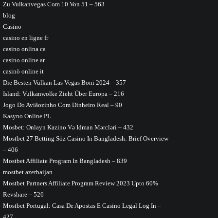
Zu Vulkanvegas Com 10 Von 51 – 563
blog
Casino
casino en ligne fr
casino onlina ca
casino online ar
casinò online it
Die Besten Vulkan Las Vegas Boni 2024 – 357
Island: Vulkanwolke Zieht Über Europa – 216
Jogo Do Aviãozinho Com Dinheiro Real – 90
Kasyno Online PL
Mosbet: Onlayn Kazino Və Idman Mərcləri – 432
Mostbet 27 Betting Söz Casino In Bangladesh: Brief Overview
– 406
Mostbet Affiliate Program In Bangladesh – 839
mostbet azerbaijan
Mostbet Partners Affiliate Program Review 2023 Upto 60%
Revshare – 526
Mostbet Portugal: Casa De Apostas E Casino Legal Log In –
427