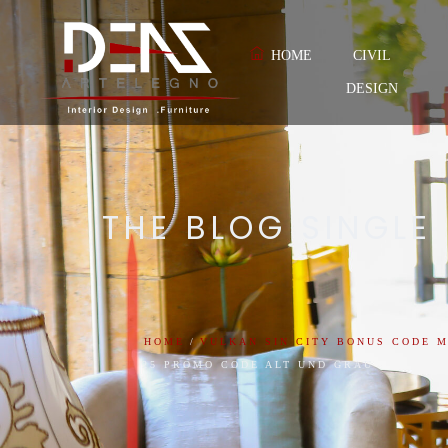
HOME
CIVIL
DESIGN
THE BLOG SINGLE
HOME
VULKAN SIN CITY BONUS CODE MÄ
25 PROMO CODE ALT UND GRAU