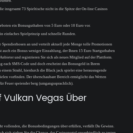
 wurden.
die insgesamt 73 Spieltische nicht in die Spitze der On-line Casinos
geboten ein Bonusguthaben von 5 Euro oder 10 Euro vor.
sein einfaches Spielprinzip und schnelle Runden.
 Spendierhosen an und verteilt aktuell jede Menge tolle Promotionen
 auch ein Bonus weniger Einzahlung, der Ihnen 15 Euro Startguthaben
Anbieter und registrieren Sie sich als neues Mitglied auf der Plattform.
gung each SMS-Code und doch erscheint das Bonusgeld in Ihrem
 einem Strahl, hierdurch die Black jack spieler eine herausragende
ielen vorfinden. Der überschaubare Bereich ermöglicht das Wetten
für Feuer speiender berg (umgangssprachlich).
uf Vulkan Vegas Über
icht vollenden, die Bonusbedingungen über erfüllen, verfällt Du Gewinn.
 sich ziehen Sie die Chance, das Casinoportal unverbindlich zu testen