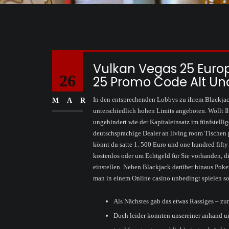
Vulkan Vegas 25 Euro
26
25 Promo Code Alt Un
In den entsprechenden Lobbys zu ihrem Blackjac
MAR
unterschiedlich hohen Limits angeboten. Wollt Ih
ungehindert wie der Kapitaleinsatz im fünfstelli
deutschsprachige Dealer an living room Tische
könnt du satte 1. 500 Euro und one hundred fift
kostenlos oder um Echtgeld für Sie vorhanden, di
einstellen. Neben Blackjack darüber hinaus Poker
man in einem Online casino unbedingt spielen s
Als Nächstes gab das etwas Rassiges – zu
Doch leider konnten unsereiner anhand u