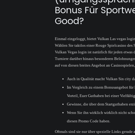
Bonus Für Sportw
Good?
Einmal eingeloggt, bietet Vulkan Las vegas logi
Wählen Sie taktlos einer Rouge Spielcasino des 
Vulkan Vegas login ist natürlich für jeden etwas
Turniere darüber hinaus besonderen Belohnungen d
auf von diesen breites Angebot an Casinospielen
Auch in Qualität macht Vulkan Sin city d
Im Vergleich zu einem Bonusangebot für F
Vorteil, Euer Guthaben bei einer Vielfält
Gewinne, die über dem Startguthaben erzi
Wenn Sie ihn wirklich wirklich nicht sch
diesen Promo Code haben.
Oftmals sind sie nur über spezielle Links gerade 