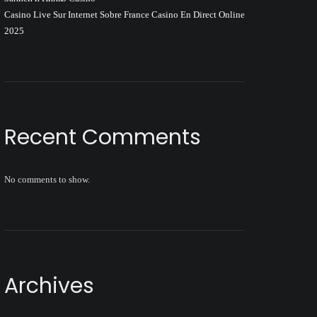
Casino Live Sur Internet Sobre France Casino En Direct Online
2025
Recent Comments
No comments to show.
Archives