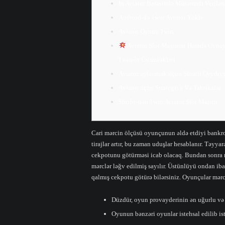
In Aviator Barəsində Mütəmadi Verilən
Android-də 1win Aviator Yukle
Aviator Oyunu 1win
Aviator Slot Maşınını Harada Oynay
1win-in Üstünlükləri
Aviator əylənmək üçün Sürətli Qeydiy
Aviator üçün Strategiya Və Taktikalar
Sbribe-dən 1win Aviator Slot Maşını
Cari mərcin ölçüsü oyunçunun əldə etdiyi bankro
tirajlar artır, bu zaman uduşlar hesablanır. Tə
cekpotunu götürməsi icab olacaq. Bundan sonra
mərclər ləğv edilmiş sayılır. Üstünlüyü ondan iba
qalmış cekpotu götürə bilərsiniz. Oyunçular mərc 
Düzdür, oyun provayderinin ən uğurlu və
Oyunun bənzəri oyunlar istehsal edilib ist