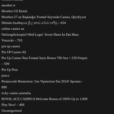
mostbet tr
Mostbet UZ Kirish
Mostbet-27-az Başlanğıc Formal Saytında Casino, Qeydiyyat
Dilində Azərbayca ශ්‍රී ලංකාව බේරා ගනිමු – 654
online casino au
Onlineglücksspiel Wird Legal: Sowie Dann Ist Das Haus
Verzockt – 703
pin up casino
Pin UP Casino AZ
Pin Up Casino Nun Formal Saytı Bonus 700 Azn + 250 Frispin
– 599
Pin Up Peru
pinco
Promocode Betmotion: Use Vipmotion Em 2024! Apostas –
889
ricky casino australia
ROYAL ACE CASINO A Welcome Bonus of 100% Up to 1,000
Play Now! – 486
Uncategorized