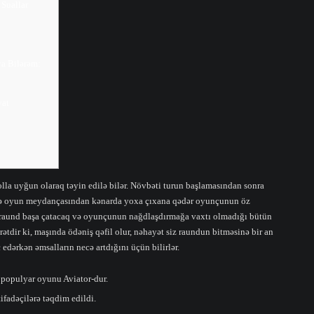
 Suallar
a Bilərəm:
yat
lla uyğun olaraq təyin edilə bilər. Növbəti turun başlamasından sonra
yyarə oyun meydançasından kənarda yoxa çıxana qədər oyunçunun öz
 raund başa çatacaq və oyunçunun nağdlaşdırmağa vaxtı olmadığı bütün
rətdir ki, maşında ödəniş qəfil olur, nəhayət siz raundun bitməsinə bir an
edərkən əmsalların necə artdığını üçün bilirlər.
 populyar oyunu Aviator-dur.
ifadəçilərə təqdim edildi.