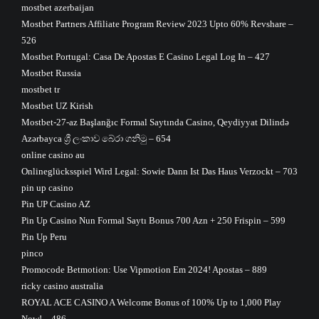
mostbet azerbaijan
Mostbet Partners Affiliate Program Review 2023 Upto 60% Revshare –
526
Mostbet Portugal: Casa De Apostas E Casino Legal Log In – 427
Mostbet Russia
mostbet tr
Mostbet UZ Kirish
Mostbet-27-az Başlanğıc Formal Saytında Casino, Qeydiyyat Dilində
Azərbayca ශ්‍රී ලංකාව බේරා ගනිමු – 654
online casino au
Onlineglücksspiel Wird Legal: Sowie Dann Ist Das Haus Verzockt – 703
pin up casino
Pin UP Casino AZ
Pin Up Casino Nun Formal Saytı Bonus 700 Azn + 250 Frispin – 599
Pin Up Peru
pinco
Promocode Betmotion: Use Vipmotion Em 2024! Apostas – 889
ricky casino australia
ROYAL ACE CASINO A Welcome Bonus of 100% Up to 1,000 Play
Now! – 486