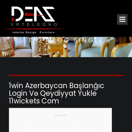
THE BLOG SINGLE
1win Azerbaycan Başlanğıc
Login Və Qeydiyyat Yukle
11wickets Com
Content
Category: 1win Azerbaycan Giriş Login Və