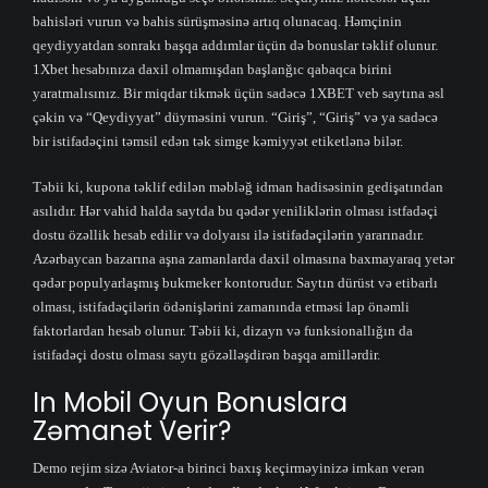
bahisləri vurun və bahis sürüşməsinə artıq olunacaq. Həmçinin
qeydiyyatdan sonrakı başqa addımlar üçün də bonuslar təklif olunur.
1Xbet hesabınıza daxil olmamışdan başlanğıc qabaqca birini
yaratmalısınız. Bir miqdar tikmək üçün sadəcə 1XBET veb saytına əsl
çəkin və “Qeydiyyat” düyməsini vurun. “Giriş”, “Giriş” və ya sadəcə
bir istifadəçini təmsil edən tək simge kəmiyyət etiketlənə bilər.
Təbii ki, kupona təklif edilən məbləğ idman hadisəsinin gedişatından
asılıdır. Hər vahid halda saytda bu qədər yeniliklərin olması istfadəçi
dostu özəllik hesab edilir və dolyaısı ilə istifadəçilərin yararınadır.
Azərbaycan bazarına aşna zamanlarda daxil olmasına baxmayaraq yetər
qədər populyarlaşmış bukmeker kontorudur. Saytın dürüst və etibarlı
olması, istifadəçilərin ödənişlərini zamanında etməsi lap önəmli
faktorlardan hesab olunur. Təbii ki, dizayn və funksionallığın da
istifadəçi dostu olması saytı gözəlləşdirən başqa amillərdir.
In Mobil Oyun Bonuslara
Zəmanət Verir?
Demo rejim sizə Aviator-a birinci baxış keçirməyinizə imkan verən