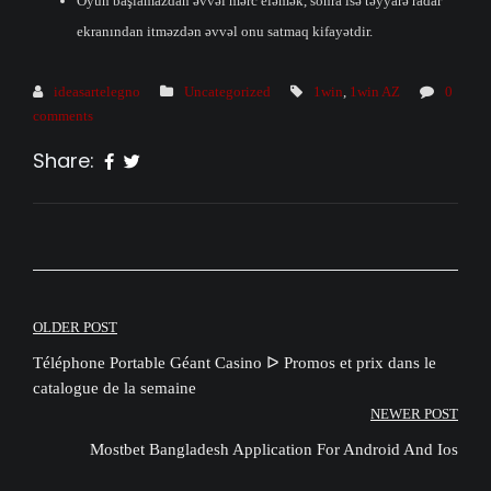
Oyun başlamazdan əvvəl mərc eləmək, sonra isə təyyarə radar
ekranından itməzdən əvvəl onu satmaq kifayətdir.
ideasartelegno
Uncategorized
1win
,
1win AZ
0
comments
Share:
Post
OLDER POST
navigation
Téléphone Portable Géant Casino ᐅ Promos et prix dans le
catalogue de la semaine
NEWER POST
Mostbet Bangladesh Application For Android And Ios