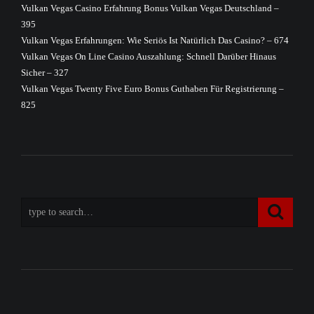
Vulkan Vegas Casino Erfahrung Bonus Vulkan Vegas Deutschland –
395
Vulkan Vegas Erfahrungen: Wie Seriös Ist Natürlich Das Casino? – 674
Vulkan Vegas On Line Casino Auszahlung: Schnell Darüber Hinaus
Sicher – 327
Vulkan Vegas Twenty Five Euro Bonus Guthaben Für Registrierung –
825