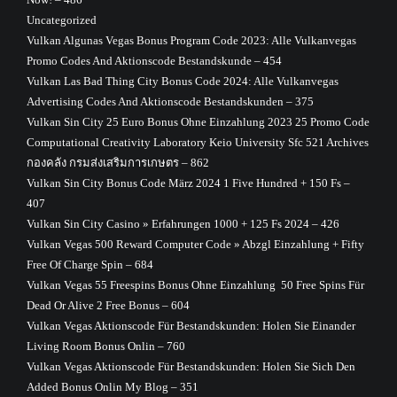
Uncategorized
Vulkan Algunas Vegas Bonus Program Code 2023: Alle Vulkanvegas
Promo Codes And Aktionscode Bestandskunde – 454
Vulkan Las Bad Thing City Bonus Code 2024: Alle Vulkanvegas
Advertising Codes And Aktionscode Bestandskunden – 375
Vulkan Sin City 25 Euro Bonus Ohne Einzahlung 2023 25 Promo Code
Computational Creativity Laboratory Keio University Sfc 521 Archives
กองคลัง กรมส่งเสริมการเกษตร – 862
Vulkan Sin City Bonus Code März 2024 1 Five Hundred + 150 Fs –
407
Vulkan Sin City Casino » Erfahrungen 1000 + 125 Fs 2024 – 426
Vulkan Vegas 500 Reward Computer Code » Abzgl Einzahlung + Fifty
Free Of Charge Spin – 684
Vulkan Vegas 55 Freespins Bonus Ohne Einzahlung ️ 50 Free Spins Für
Dead Or Alive 2 Free Bonus – 604
Vulkan Vegas Aktionscode Für Bestandskunden: Holen Sie Einander
Living Room Bonus Onlin – 760
Vulkan Vegas Aktionscode Für Bestandskunden: Holen Sie Sich Den
Added Bonus Onlin My Blog – 351