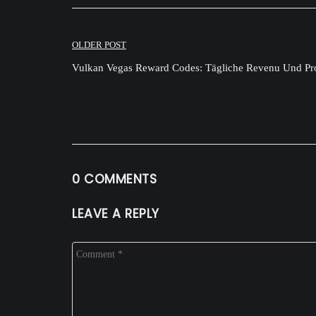
Post
OLDER POST
navigation
Vulkan Vegas Reward Codes: Tägliche Revenu Und P
0 COMMENTS
LEAVE A REPLY