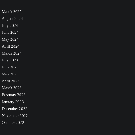
March 2025
August 2024
July 2024
June 2024
May 2024
April 2024
March 2024
July 2023
June 2023
May 2023
April 2023
March 2023
February 2023
January 2023
December 2022
November 2022
October 2022