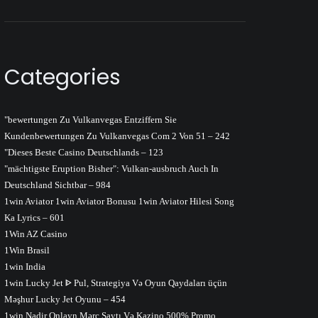
Categories
"bewertungen Zu Vulkanvegas Entziffern Sie
Kundenbewertungen Zu Vulkanvegas Com 2 Von 51 – 242
"Dieses Beste Casino Deutschlands – 123
"mächtigste Eruption Bisher": Vulkan-ausbruch Auch In
Deutschland Sichtbar – 984
1win Aviator 1win Aviator Bonusu 1win Aviator Hilesi Song
Ka Lyrics – 601
1Win AZ Casino
1Win Brasil
1win India
1win Lucky Jet ᐈ Pul, Strategiya Və Oyun Qaydaları üçün
Məşhur Lucky Jet Oyunu – 454
1win Nadir Onlayn Mərc Saytı Və Kazino 500% Promo