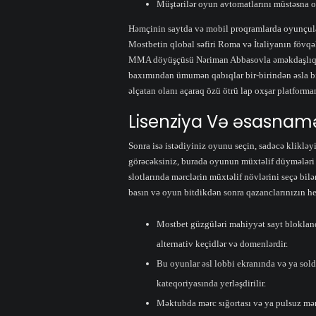
Müştərilər oyun avtomatlarını müstəsna ol
Həmçinin saytda və mobil proqramlarda oyunçula
Mostbetin qlobal səfiri Roma və İtaliyanın fövq
MMA döyüşçüsü Nəriman Abbasovla əməkdaşlıq edir
baxımından ümumən qabıqlar bir-birindən əsla bir 
əlçatan olanı açaraq özü ötrü lap oxşar platforman
Lisenziya Və əsasnam
Sonra isə istədiyiniz oyunu seçin, sadəcə klik
görəcəksiniz, burada oyunun müxtəlif düymələri 
slotlarında mərclərin müxtəlif növlərini seçə bi
basın və oyun bitdikdən sonra qazanclarınızın he
Mostbet güzgüləri mahiyyət sayt bloklan
alternativ keçidlər və domenlərdir.
Bu oyunlar əsl lobbi ekranında və ya sol
kateqoriyasında yerləşdirilir.
Məktubda mərc sığortası və ya pulsuz mə