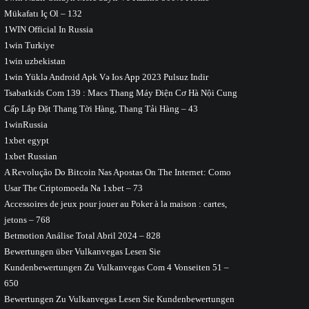
Mükafatı Iç Ol – 132
1WIN Official In Russia
1win Turkiye
1win uzbekistan
1win Yüklə Android Apk Və Ios App 2023 Pulsuz Indir
Tsabatkids Com 139 : Macs Thang Máy Điện Cơ Hà Nội Cung
Cấp Lắp Đặt Thang Tời Hàng, Thang Tải Hàng – 43
1winRussia
1xbet egypt
1xbet Russian
A Revolução Do Bitcoin Nas Apostas On The Internet: Como
Usar The Criptomoeda Na 1xbet – 73
Accessoires de jeux pour jouer au Poker à la maison : cartes,
jetons – 768
Betmotion Análise Total Abril 2024 – 828
Bewertungen über Vulkanvegas Lesen Sie
Kundenbewertungen Zu Vulkanvegas Com 4 Vonseiten 51 –
650
Bewertungen Zu Vulkanvegas Lesen Sie Kundenbewertungen