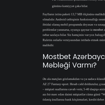
gününə kəmiyyət çəkə bilər.
Faylların ixtira paketi 13,7 MB ölçüsünə malikd
olmalıdır. Android tətbiqinin funksionallığı rəs
ibtidai olaraq mobil proqramda deyəsən və sınaqd
problemlər yaranarsa, oyunçu qaynar iz
mostbet 
rəftar saxlaya bilər. Siz həmçinin var-yox balıqçı
Ruletin onlarla versiyasından istifadə etmək müm
malikdir.
Mostbet Azərbay
Məbləği Varmı?
Ən əla matçları gözləməkdən və ya sadəcə klass
AZ 27 Fantasy-sport. Hesab cəld doldurulur, çıxarı
– müştəri suallarına cavab verir, 5-40 dəqiqə ərz
azı bir mərc edən daimi müştərilər cümə günü “Win
ödəniş üsullarına bank köçürmələri, kredit/debet ka