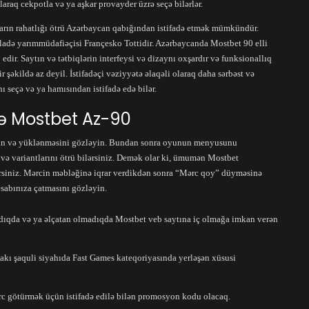
araq cekpotla və ya aşkar provayder üzrə seçə bilərlər.
rın rahatlığı ötrü Azərbaycan qabığından istifadə etmək mümkündür.
əladə yarımmüdafiəçisi Françesko Tottidir. Azərbaycanda Mostbet 90 elli
. Saytın və tətbiqlərin interfeysi və dizaynı oxşardır və funksionallıq
şəkildə az deyil. İstifadəçi vəziyyətə əlaqəli olaraq daha sərbəst və
ı seçə və ya hamısından istifadə edə bilər.
ə Mostbet Az-90
ləyin və yüklənməsini gözləyin. Bundan sonra oyunun menyusunu
və variantlarını ötrü bilərsiniz. Demək olar ki, ümumən Mostbet
lərsiniz. Mərcin məbləğinə iqrar verdikdən sonra “Mərc qoy” düyməsinə
sabınıza çatmasını gözləyin.
dıqda və ya əlçatan olmadıqda Mostbet veb saytına iç olmağa imkan verən
dakı şaquli siyahıda Fast Games kateqoriyasında yerləşən xüsusi
rc götürmək üçün istifadə edilə bilən promosyon kodu olacaq.