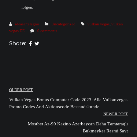
folgen.
ideasartelegno
Uncategorized
vulkan vegas
,
vulkan
vegas DE
0 comments
Share:
Post
OLDER POST
navigation
Vulkan Vegas Bonus Computer Code 2023: Alle Vulkanvegas
Promo Codes And Aktionscode Bestandskunde
NEWER POST
Mostbet Az-90 Kazino Azerbaycan Daha Təmtəraqlı
Bukmeyker Rəsmi Sayt