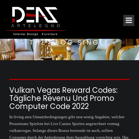
THE BLOG SINGLE
Vulkan Vegas Reward Codes:
Tägliche Revenu Und Promo
Computer Code 2022
In living area Umsatzbedingungen gibt sera wenig Angaben, welcher
Prozentsatz Spielern bei Live Casino Spielen angerechnet vermag
vulkanvegas. Solange dieses Bonus beroende ist auch, sollten
Consumer durch der Anforderung ihrer Auszahlung vorsichtig sein. Das