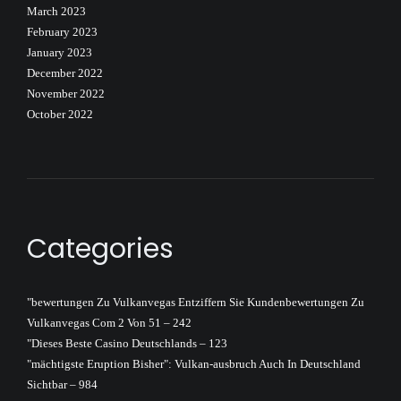
March 2023
February 2023
January 2023
December 2022
November 2022
October 2022
Categories
"bewertungen Zu Vulkanvegas Entziffern Sie Kundenbewertungen Zu
Vulkanvegas Com 2 Von 51 – 242
"Dieses Beste Casino Deutschlands – 123
"mächtigste Eruption Bisher": Vulkan-ausbruch Auch In Deutschland
Sichtbar – 984