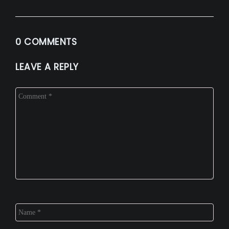
0 COMMENTS
LEAVE A REPLY