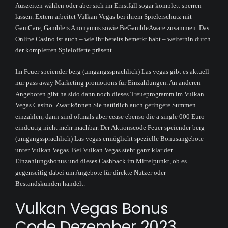
Auszeiten wählen oder aber sich im Ernstfall sogar komplett sperren
lassen. Extern arbeitet Vulkan Vegas bei ihrem Spielerschutz mit
GamCare, Gamblers Anonymus sowie BeGambleAware zusammen. Das
Online Casino ist auch – wie ihr bereits bemerkt habt – weiterhin durch
der kompletten Spielofferte präsent.
Im Feuer speiender berg (umgangssprachlich) Las vegas gibt es aktuell
nur pass away Marketing promotions für Einzahlungen. An anderen
Angeboten gibt ha sido dann noch dieses Treueprogramm im Vulkan
Vegas Casino. Zwar können Sie natürlich auch geringere Summen
einzahlen, dann sind oftmals aber cease ebenso die a single 000 Euro
eindeutig nicht mehr machbar. Der Aktionscode Feuer speiender berg
(umgangssprachlich) Las vegas ermöglicht spezielle Bonusangebote
unter Vulkan Vegas. Bei Vulkan Vegas steht ganz klar der
Einzahlungsbonus und dieses Cashback im Mittelpunkt, ob es
gegenseitig dabei um Angebote für direkte Nutzer oder
Bestandskunden handelt.
Vulkan Vegas Bonus
Code Dezember 2023