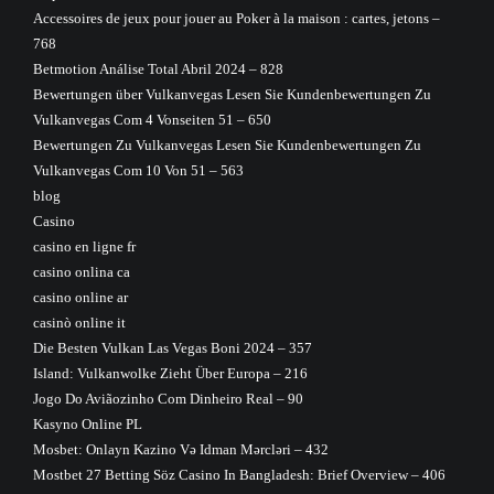
Accessoires de jeux pour jouer au Poker à la maison : cartes, jetons –
768
Betmotion Análise Total Abril 2024 – 828
Bewertungen über Vulkanvegas Lesen Sie Kundenbewertungen Zu
Vulkanvegas Com 4 Vonseiten 51 – 650
Bewertungen Zu Vulkanvegas Lesen Sie Kundenbewertungen Zu
Vulkanvegas Com 10 Von 51 – 563
blog
Casino
casino en ligne fr
casino onlina ca
casino online ar
casinò online it
Die Besten Vulkan Las Vegas Boni 2024 – 357
Island: Vulkanwolke Zieht Über Europa – 216
Jogo Do Aviãozinho Com Dinheiro Real – 90
Kasyno Online PL
Mosbet: Onlayn Kazino Və Idman Mərcləri – 432
Mostbet 27 Betting Söz Casino In Bangladesh: Brief Overview – 406