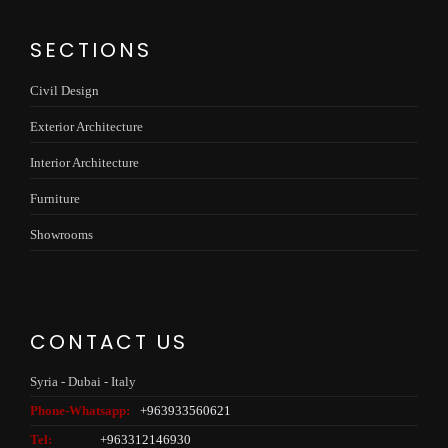
SECTIONS
Civil Design
Exterior Architecture
Interior Architecture
Furniture
Showrooms
CONTACT US
Syria - Dubai - Italy
Phone-
Whatsapp:
+963933560621
Tel:
+963312146930