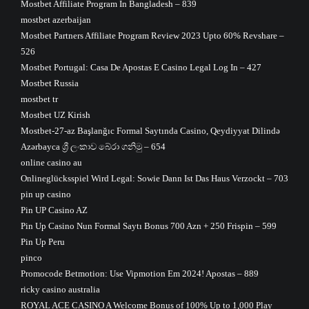
Mostbet Affiliate Program In Bangladesh – 839
mostbet azerbaijan
Mostbet Partners Affiliate Program Review 2023 Upto 60% Revshare –
526
Mostbet Portugal: Casa De Apostas E Casino Legal Log In – 427
Mostbet Russia
mostbet tr
Mostbet UZ Kirish
Mostbet-27-az Başlanğıc Formal Saytında Casino, Qeydiyyat Dilində
Azərbayca ශ්‍රී ලංකාව බේරා ගනිමු – 654
online casino au
Onlineglücksspiel Wird Legal: Sowie Dann Ist Das Haus Verzockt – 703
pin up casino
Pin UP Casino AZ
Pin Up Casino Nun Formal Saytı Bonus 700 Azn + 250 Frispin – 599
Pin Up Peru
pinco
Promocode Betmotion: Use Vipmotion Em 2024! Apostas – 889
ricky casino australia
ROYAL ACE CASINO A Welcome Bonus of 100% Up to 1,000 Play