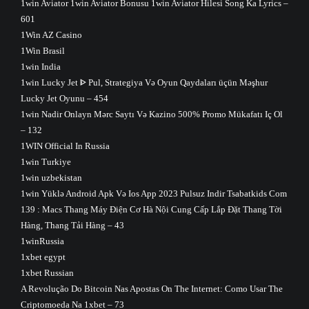
1win Aviator 1win Aviator Bonusu 1win Aviator Hilesi Song Ka Lyrics –
601
1Win AZ Casino
1Win Brasil
1win India
1win Lucky Jet ᐈ Pul, Strategiya Və Oyun Qaydaları üçün Məşhur
Lucky Jet Oyunu – 454
1win Nadir Onlayn Mərc Saytı Və Kazino 500% Promo Mükafatı Iç Ol
– 132
1WIN Official In Russia
1win Turkiye
1win uzbekistan
1win Yüklə Android Apk Və Ios App 2023 Pulsuz Indir Tsabatkids Com
139 : Macs Thang Máy Điện Cơ Hà Nội Cung Cấp Lắp Đặt Thang Tời
Hàng, Thang Tải Hàng – 43
1winRussia
1xbet egypt
1xbet Russian
A Revolução Do Bitcoin Nas Apostas On The Internet: Como Usar The
Criptomoeda Na 1xbet – 73