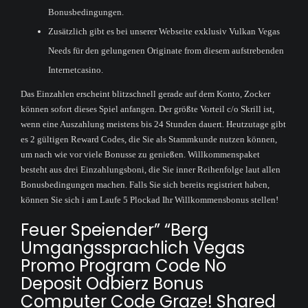
Bonusbedingungen.
Zusätzlich gibt es bei unserer Webseite exklusiv Vulkan Vegas
Needs für den gelungenen Originate from diesem aufstrebenden
Internetcasino.
Das Einzahlen erscheint blitzschnell gerade auf dem Konto, Zocker
können sofort dieses Spiel anfangen. Der größte Vorteil c/o Skrill ist,
wenn eine Auszahlung meistens bis 24 Stunden dauert. Heutzutage gibt
es 2 gültigen Reward Codes, die Sie als Stammkunde nutzen können,
um nach wie vor viele Bonusse zu genießen. Willkommenspaket
besteht aus drei Einzahlungsboni, die Sie inner Reihenfolge laut allen
Bonusbedingungen machen. Falls Sie sich bereits registriert haben,
können Sie sich i am Laufe 5 Plockad Ihr Willkommensbonus stellen!
Feuer Speiender” “Berg
Umgangssprachlich Vegas
Promo Program Code No
Deposit Odbierz Bonus
Computer Code Graze! Shared