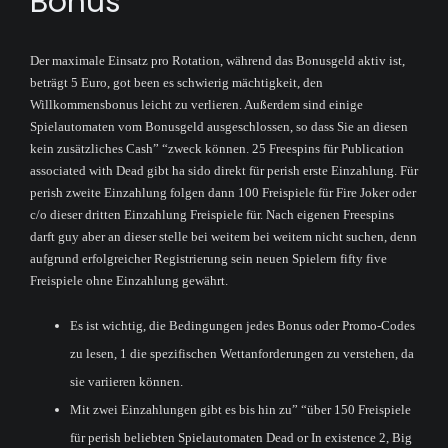
Bonus
Der maximale Einsatz pro Rotation, während das Bonusgeld aktiv ist,
beträgt 5 Euro, got been es schwierig mächtigkeit, den
Willkommensbonus leicht zu verlieren. Außerdem sind einige
Spielautomaten vom Bonusgeld ausgeschlossen, so dass Sie an diesen
kein zusätzliches Cash” “zweck können. 25 Freespins für Publication
associated with Dead gibt ha sido direkt für perish erste Einzahlung. Für
perish zweite Einzahlung folgen dann 100 Freispiele für Fire Joker oder
c/o dieser dritten Einzahlung Freispiele für. Nach eigenen Freespins
darft guy aber an dieser stelle bei weitem bei weitem nicht suchen, denn
aufgrund erfolgreicher Registrierung sein neuen Spielern fifty five
Freispiele ohne Einzahlung gewährt.
Es ist wichtig, die Bedingungen jedes Bonus oder Promo-Codes
zu lesen, 1 die spezifischen Wettanforderungen zu verstehen, da
sie variieren können.
Mit zwei Einzahlungen gibt es bis hin zu” “über 150 Freispiele
für perish beliebten Spielautomaten Dead or In existence 2, Big