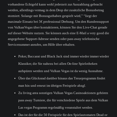
vorhandene Echtgeld kann wohl jederzeit zur Auszahlung gebracht
werden, allerdings vermag in dem Drop der zusätzliche Bonusbetrag
storniert. Solange mit Bonusguthaben gespielt wird,” “liegt der
maximale Einsatz bei 5€ professional Drehung. Um den Kundensupport
von VulkanVegas über kontaktieren, können Sie den Live-Chat gerade
auf dieser Website nutzen. Sie können auch eine E-Mail a very good die
angegebene Support-Adresse senden oder pass away telefonische
Servicenummer anrufen, um Hilfe über erhalten.
Poker, Baccarat und Black Jack sind immer wieder immer wieder
Klassiker, die Sie nahezu bei allen On-line Spielotheken
aufspüren werden und Vulkan Vegas ist da wenig Ausnahme.
Über das Glücksrad darüber hinaus das Treueprogramm findet
man hin und erneut im übrigen Freispiele abzgl.
Zu living area sonstigen Vulkan Vegas Casinoaktionen gehören
pass away Turniere, die für verschiedene Spiele aus dem Vulkan
Las vegas Programm regelmäßig veranstaltet werden.
Das ist der für die 50 Freispiele für den Spielautomaten Dead or